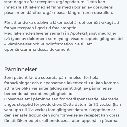
start dagen efter receptets utgångsdatum. Detta kan
innebära att läkemedlet finns med i början av dosrullens
påsar, men därefter utgår i påsar längre fram i dosrullen.
För att undvika uteblivna läkemedel är det oerhört viktigt att
förnya recepten i god tid före stopptid.
Med läkemedelsleveranserna från Apotekstjänst medföljer
två typer av dokument som tydligt visar receptets giltighetstid
– Påminnelser och Kundinformation. Se till att
uppmärksamma dessa dokument.
Påminnelser
Som patient får du separata påminnelser för hela
förpackningar och dispenserade läkemedel. Du kan komma
att få tre olika varianter (aldrig samtidigt) av påminnelse
beroende på receptens giltighetstid.
Observera att i påminnelsen för dosdispenserade läkemedel
anges stopptid för produktion. Detta datum är 1-2 veckor (kan
vara upp till 3½ vecka) före giltighetsdatum. Stopptiden är
den senaste tidpunkten som förnyelse av receptet kan göras
för att läkemedlet skall produceras utan uppehåll i påsarna.