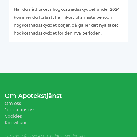
Har du nått taket i högkostnadsskyddet under 2024
kommer du fortsatt ha frikort tills nästa period i
högkostnadsskyddet börjar, då gäller det nya taket i
högkostnadsskyddet för den nya perioden.
Om Apotekstjänst
Om oss
Jobba hos oss
Cookies
Köpvillkor
Copyright ©
2026 Apotekstjänst Sverige AB